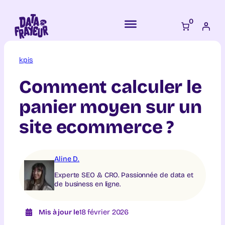
Aller
au
0
contenu
kpis
Comment calculer le
panier moyen sur un
site ecommerce ?
Aline D.
Experte SEO & CRO. Passionnée de data et
de business en ligne.
Mis à jour le
18 février 2026