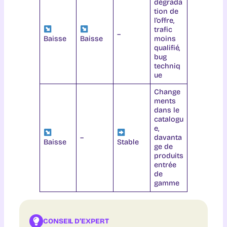
dégrada
tion de
l’offre,
trafic
–
Baisse
Baisse
moins
qualifié,
bug
techniq
ue
Change
ments
dans le
catalogu
e,
–
davanta
Baisse
Stable
ge de
produits
entrée
de
gamme
CONSEIL D’EXPERT