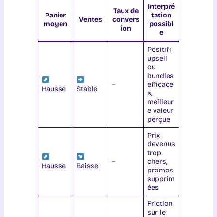
Interpré
Taux de
Panier
tation
Ventes
convers
moyen
possibl
ion
e
Positif :
upsell
ou
bundles
–
efficace
Hausse
Stable
s,
meilleur
e valeur
perçue
Prix
devenus
trop
–
chers,
Hausse
Baisse
promos
supprim
ées
Friction
sur le