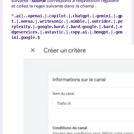
suivante :
Source
correspond à l’expression régulière
et collez la regex suivante dans le champ :
^.
ai|.
.openai.
|.
copilot.
|.
chatgpt.
|.
gemini.
|.
gp
t.
|.
neeva.
|.
writesonic.
|.
nimble.
|.
outrider.
|.
pe
rplexity.
|.
google.
bard.
|.
bard.
google.
|.
bard.
|.
e
dgeservices.
|.
astastic.
|.
copy.ai.
|.
bnngpt.
|.
gem
ini.
google.
$